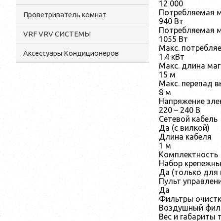
12 000
Потребляемая м
Проветриватель комнат
940 Вт
Потребляемая 
VRF VRV СИСТЕМЫ
1055 Вт
Макс. потребля
Аксессуары Кондиционеров
1.4 кВт
Макс. длина маг
15 м
Макс. перепад 
8 м
Напряжение эле
220 – 240 В
Сетевой кабель
Да (с вилкой)
Длина кабеля
1 м
Комплектность
Набор крепежны
Да (только для 
Пульт управлен
Да
Фильтры очистк
Воздушный фил
Вес и габариты 