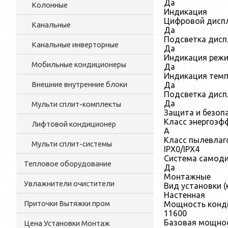
Да
Колонные
Индикация
Цифровой дисп
Канальные
Да
Подсветка дисп
Канальные инверторные
Да
Индикация реж
Мобильные кондиционеры
Да
Индикация темп
Внешние внутренние блоки
Да
Подсветка дисп
Да
Мульти cплит-комплекты
Защита и безоп
Класс энергоэф
Лифтовой кондиционер
A
Класс пылевла
Мульти сплит-системы
IPX0/IPX4
Система самоди
Тепловое оборудование
Да
Монтажные
Увлажнители очистители
Вид установки (
Настенная
Приточки Вытяжки пром
Мощность конди
11600
Базовая мощнос
Цена Установки Монтаж