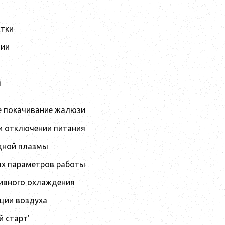
тки
ции
я
 покачивание жалюзи
и отключении питания
дной плазмы
х параметров работы
ивного охлаждения
ции воздуха
й старт'