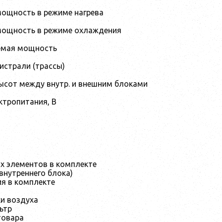
ощность в режиме нагрева
мощность в режиме охлаждения
емая мощность
истрали (трассы)
высот между внутр. и внешним блоками
ктропитания, В
х элементов в комплекте
внутреннего блока)
ия в комплекте
и воздуха
ьтр
товара