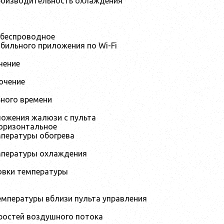
роизводительность охлаждения
 беспроводное
бильного приложения по Wi-Fi
чение
ючение
ьного времени
ложения жалюзи с пульта
оризонтальное
мпературы обогрева
мпературы охлаждения
овки температуры
мпературы вблизи пульта управления
ростей воздушного потока