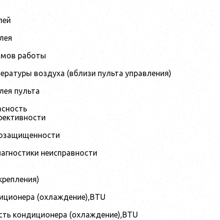
лей
лея
имов работы
ературы воздуха (вблизи пульта управления)
лея пульта
асность
фективности
гозащищенности
агностики неисправности
крепления)
ционера (охлаждение),BTU
ть кондиционера (охлаждение),BTU