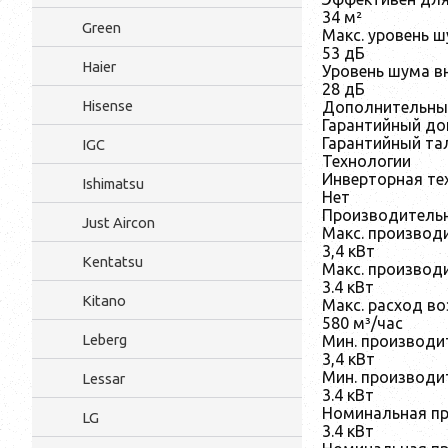
34 м²
Green
Макс. уровень 
53 дБ
Haier
Уровень шума вн
28 дБ
Hisense
Дополнительны
Гарантийный до
Гарантийный та
IGC
Технологии
Инверторная те
Ishimatsu
Нет
Производитель
Just Aircon
Макс. производ
3,4 кВт
Kentatsu
Макс. производ
3.4 кВт
Kitano
Макс. расход во
580 м³/час
Leberg
Мин. производи
3,4 кВт
Мин. производи
Lessar
3.4 кВт
Номинальная пр
LG
3.4 кВт