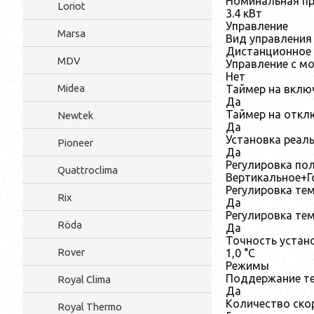
Номинальная п
Loriot
3.4 кВт
Управление
Marsa
Вид управления
Дистанционное
MDV
Управление c мо
Нет
Midea
Таймер на вклю
Да
Таймер на откл
Newtek
Да
Установка реал
Pioneer
Да
Регулировка по
Quattroclima
Вертикальное+Г
Регулировка те
Rix
Да
Регулировка те
Röda
Да
Точность устан
Rover
1,0 °С
Режимы
Поддержание те
Royal Clima
Да
Количество ско
Royal Thermo