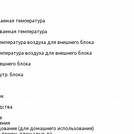
аемая температура
ваемая температура
температура воздуха для внешнего блока
емпература воздуха для внешнего блока
нешнего блока
утр. блока
ок
дства
е
ения
ование (для домашнего использования)
я помещ. площадью до