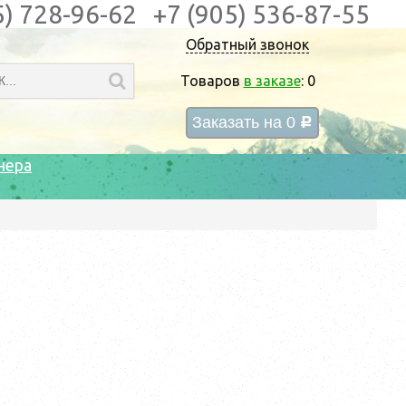
5) 728-96-62
+7 (905) 536-87-55
Обратный звонок
Товаров
в заказе
:
0
Заказать на
0
c
нера