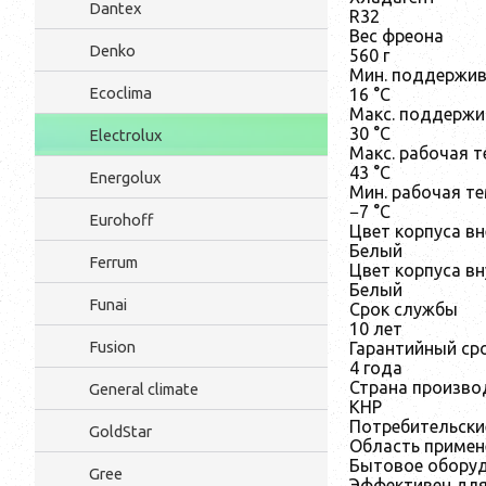
Dantex
R32
Вес фреона
Denko
560 г
Мин. поддержив
Ecoclima
16 °С
Макс. поддержи
30 °С
Electrolux
Макс. рабочая 
43 °С
Energolux
Мин. рабочая т
−7 °С
Eurohoff
Цвет корпуса в
Белый
Ferrum
Цвет корпуса вн
Белый
Funai
Срок службы
10 лет
Fusion
Гарантийный ср
4 года
Страна произво
General climate
КНР
Потребительски
GoldStar
Область примен
Бытовое оборуд
Gree
Эффективен дл