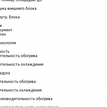
шума внешнего блока
утр. блока
е
кумент
лон
хнология
ность
ительность обогрева
ительность охлаждения
здуха
тельность обогрева
тельность охлаждения
оизводительность обогрева