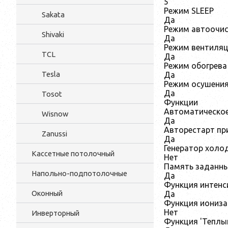
5
Режим SLEEP
Sakata
Да
Режим автоочис
Shivaki
Да
Режим вентиля
TCL
Да
Режим обогрева
Tesla
Да
Режим осушени
Да
Tosot
Функции
Автоматическое
Wisnow
Да
Авторестарт пр
Zanussi
Да
Генератор холо
Кассетные потолочный
Нет
Память заданны
Напольно-подпотолочные
Да
Функция интенс
Оконный
Да
Функция иониза
Нет
Инверторный
Функция 'Теплы