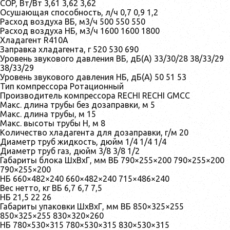
COP, Вт/Вт 3,61 3,62 3,62
Осушающая способность, л/ч 0,7 0,9 1,2
Расход воздуха ВБ, м3/ч 500 550 550
Расход воздуха НБ, м3/ч 1600 1600 1800
Хладагент R410A
Заправка хладагента, г 520 530 690
Уровень звукового давления ВБ, дБ(А) 33/30/28 38/33/29
38/33/29
Уровень звукового давления НБ, дБ(А) 50 51 53
Тип компрессора Ротационный
Производитель компрессора RECHI RECHI GMCC
Макс. длина трубы без дозаправки, м 5
Макс. длина трубы, м 15
Макс. высоты трубы H, м 8
Количество хладагента для дозаправки, г/м 20
Диаметр труб жидкость, дюйм 1/4 1/4 1/4
Диаметр труб газ, дюйм 3/8 3/8 1/2
Габариты блока ШхВхГ, мм ВБ 790×255×200 790×255×200
790×255×200
НБ 660×482×240 660×482×240 715×486×240
Вес нетто, кг ВБ 6,7 6,7 7,5
НБ 21,5 22 26
Габариты упаковки ШхВхГ, мм ВБ 850×325×255
850×325×255 830×320×260
НБ 780×530×315 780×530×315 830×530×315