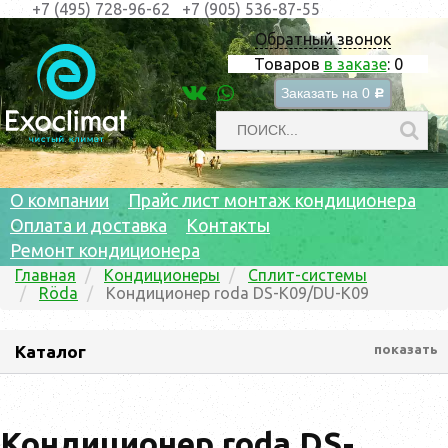
+7 (495) 728-96-62
+7 (905) 536-87-55
Обратный звонок
Товаров
в заказе
:
0
Заказать на
0
c
О компании
Прайс лист монтаж кондиционера
Оплата и доставка
Контакты
Ремонт кондиционера
Главная
Кондиционеры
Сплит-системы
Röda
Кондиционер roda DS-K09/DU-K09
Каталог
показать
Кондиционер roda DS-