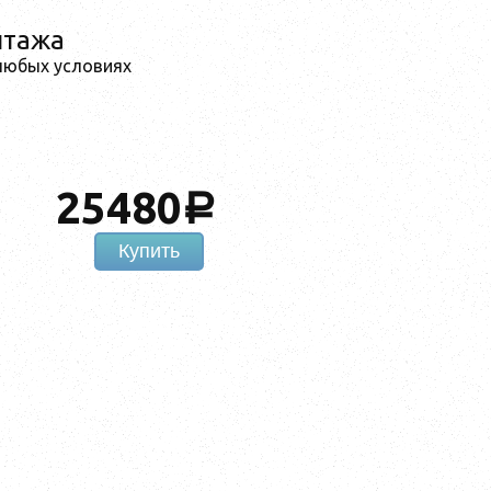
нтажа
 любых условиях
25480
a
Купить