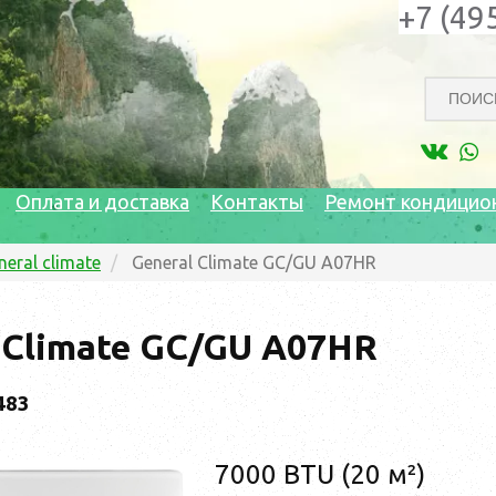
+7 (49
Оплата и доставка
Контакты
Ремонт кондицио
neral climate
General Climate GC/GU A07HR
 Climate GC/GU A07HR
483
7000 BTU (20 м²)