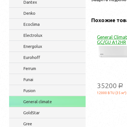
Dantex
Denko
Похожие тов
Ecoclima
Electrolux
General Clima
GC/GU A12HR
Energolux
Eurohoff
Ferrum
Funai
35200
a
Fusion
12000 BTU (35 м²)
General climate
GoldStar
Gree