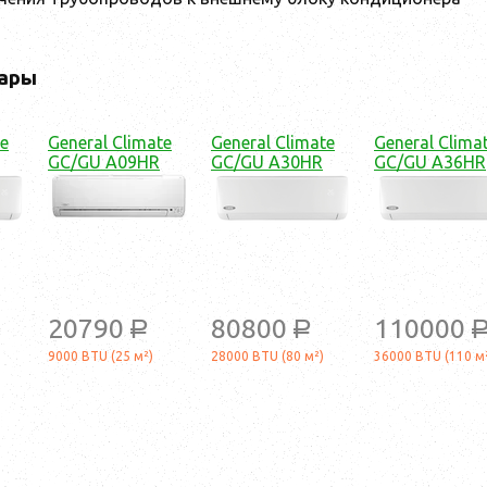
ары
te
General Climate
General Climate
General Clima
GC/GU A09HR
GC/GU A30HR
GC/GU A36HR
20790
80800
110000
a
a
9000 BTU (25 м²)
28000 BTU (80 м²)
36000 BTU (110 м