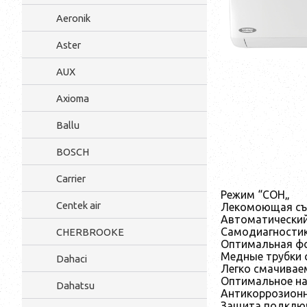
Aeronik
Aster
AUX
Axioma
Ballu
BOSCH
Carrier
Режим “СОН„
Centek air
Лекомоющая съ
Автоматический
Самодиагностик
CHERBROOKE
Оптимальная ф
Медные трубки
Dahaci
Легко смачивае
Оптимальное на
Dahatsu
Антикоррозионн
Защита подключ