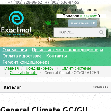
+7 (495) 728-96-62
+7 (905) 536-87-55
Обратный звонок
Товаров
в заказе
:
0
Заказать на
0
c
О компании
Прайс лист монтаж кондиционера
Оплата и доставка
Контакты
Ремонт кондиционера
Главная
Кондиционеры
Сплит-системы
General climate
General Climate GC/GU A12HR
Каталог
показать
General Climate GC/GU