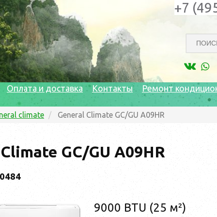
+7 (49
Оплата и доставка
Контакты
Ремонт кондицио
neral climate
General Climate GC/GU A09HR
 Climate GC/GU A09HR
30484
9000 BTU (25 м²)