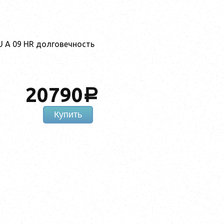
GU A 09 HR долговечность
20790
a
Купить