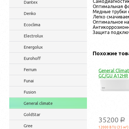
Самодиагностик
Dantex
Оптимальная ф
Медные трубки
Denko
Легко смачивае
Оптимальное на
Ecoclima
Антикоррозионн
Защита подключ
Electrolux
Energolux
Похожие тов
Eurohoff
Ferrum
General Clima
GC/GU A12HR
Funai
Fusion
General climate
GoldStar
35200
a
Gree
12000 BTU (35 м²)