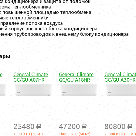
а кондиционера и защита от поломок
орма теплообменника
 с повышенной площадью теплообмена
мые теплообменники
правление потока воздуха
ый корпус внешнего блока кондиционера.
ения трубопроводов к внешнему блоку кондиционера
ары
te
General Climate
General Climate
General Clima
GC/GU A07HR
GC/GU A18HR
GC/GU A30HR
25480
47200
80800
a
a
a
7000 BTU (20 м²)
18000 BTU (50 м²)
28000 BTU (80 м²)