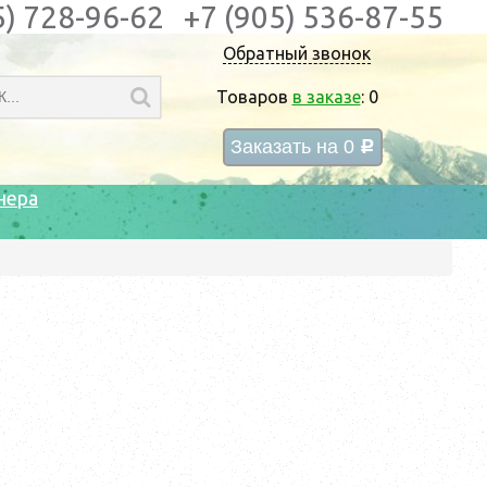
5) 728-96-62
+7 (905) 536-87-55
Обратный звонок
Товаров
в заказе
:
0
Заказать на
0
c
нера