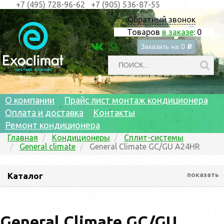
+7 (495) 728-96-62
+7 (905) 536-87-55
Обратный звонок
Товаров
в заказе
:
0
Заказать на
0
c
О компании
Прайс лист монтаж кондиционера
Оплата и доставка
Контакты
Ремонт кондиционера
Главная
Кондиционеры
Сплит-системы
General climate
General Climate GC/GU A24HR
Каталог
показать
General Climate GC/GU