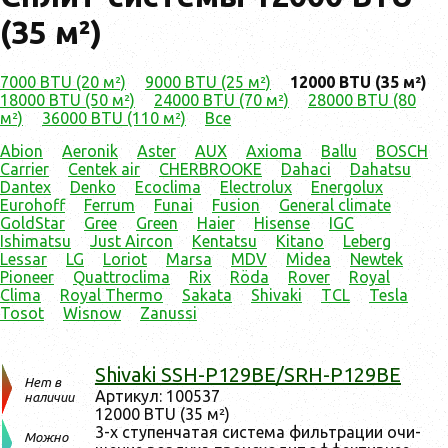
(35 м²)
7000 BTU (20 м²)
9000 BTU (25 м²)
12000 BTU (35 м²)
18000 BTU (50 м²)
24000 BTU (70 м²)
28000 BTU (80
м²)
36000 BTU (110 м²)
Все
Abion
Aeronik
Aster
AUX
Axioma
Ballu
BOSCH
Carrier
Centek air
CHERBROOKE
Dahaci
Dahatsu
Dantex
Denko
Ecoclima
Electrolux
Energolux
Eurohoff
Ferrum
Funai
Fusion
General climate
GoldStar
Gree
Green
Haier
Hisense
IGC
Ishimatsu
Just Aircon
Kentatsu
Kitano
Leberg
Lessar
LG
Loriot
Marsa
MDV
Midea
Newtek
Pioneer
Quattroclima
Rix
Röda
Rover
Royal
Clima
Royal Thermo
Sakata
Shivaki
TCL
Tesla
Tosot
Wisnow
Zanussi
Shivaki SSH-P129BE/SRH-P129BE
Нет в
Ар­ти­кул: 100537
наличии
12000 BTU (35 м²)
3-х сту­пен­ча­тая сис­те­ма филь­тра­ции очи­
Можно