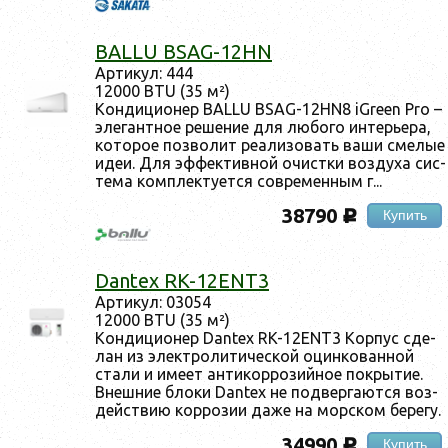
BALLU BSAG-12HN
Ар­ти­кул: 444
12000 BTU (35 м²)
Кон­ди­ци­онер BALLU BSAG-12HN8 iGreen Pro –
эле­ган­тное ре­шение для лю­бого ин­терь­ера,
ко­торое поз­во­лит ре­али­зовать ва­ши сме­лые
идеи. Для эф­фектив­ной очис­тки воз­ду­ха сис­
те­ма ком­плек­ту­ет­ся сов­ре­мен­ным г...
38790
Купить
c
Dantex RK-12ENT3
Ар­ти­кул: 03054
12000 BTU (35 м²)
Кон­ди­ци­онер Dantex RK-12ENT3 Кор­пус сде­
лан из элек­тро­лити­чес­кой оцин­ко­ван­ной
ста­ли и име­ет ан­ти­кор­ро­зий­ное пок­ры­тие.
Внеш­ние бло­ки Dantex не под­верга­ют­ся воз­
дей­ствию кор­ро­зии да­же на мор­ском бе­регу.
34990
Купить
c