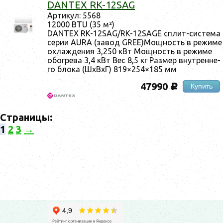
DANTEX RK-12SAG
Ар­ти­кул: 5568
12000 BTU (35 м²)
DANTEX RK-12SAG/RK-12SAGE сплит-сис­те­ма
се­рии AURA (за­вод GREE)Мощ­ность в ре­жиме
ох­лажде­ния 3,250 кВт Мощ­ность в ре­жиме
обог­ре­ва 3,4 кВт Вес 8,5 кг Раз­мер внут­ренне­
го бло­ка (ШхВхГ) 819×254×185 мм
47990
Купить
c
Страницы:
1
2
3
→