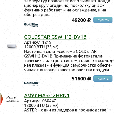
тем­пе­ратур поз­во­ля­ет ис­поль­зо­вать кон­ди­
ци­онер круг­ло­годич­но, пос­коль­ку он эф­
фектив­но ра­бота­ет и на ох­лажде­ние, и на
обог­рев даж...
49200
Купить
c
GOLDSTAR GSWH12-DV1B
Ар­ти­кул: 1219
12000 BTU (35 м²)
Нас­тенная сплит-сис­те­ма GOLDSTAR
GSWH12-DV1B При­мене­ние фо­тока­тали­
тичес­ких филь­тров, сис­те­ма очис­тки «хо­лод­
ная плаз­ма» и фун­кция са­мо­очис­тки обес­пе­
чива­ют вы­сокое ка­чес­тво очис­тки воз­ду­ха.
51600
Купить
c
Aster MAS-12HRN1
Нет в
Ар­ти­кул: 030447
наличии
12000 BTU (35 м²)
ASTER – один из ли­деров в про­из­водс­тве