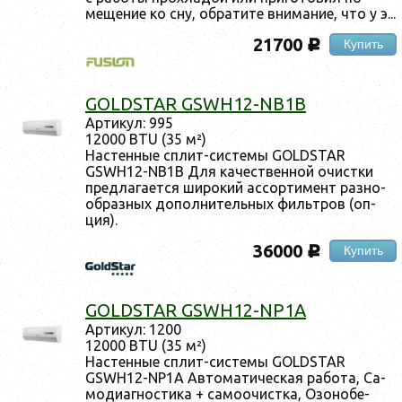
меще­ние ко сну, об­ра­тите вни­мание, что у э...
21700
Купить
c
GOLDSTAR GSWH12-NB1B
Ар­ти­кул: 995
12000 BTU (35 м²)
Нас­тенные сплит-сис­те­мы GOLDSTAR
GSWH12-NB1B Для ка­чес­твен­ной очис­тки
пред­ла­га­ет­ся ши­рокий ас­сорти­мент раз­но­
об­разных до­пол­ни­тель­ных филь­тров (оп­
ция).
36000
Купить
c
GOLDSTAR GSWH12-NP1A
Ар­ти­кул: 1200
12000 BTU (35 м²)
Нас­тенные сплит-сис­те­мы GOLDSTAR
GSWH12-NP1A Ав­то­мати­чес­кая ра­бота, Са­
моди­аг­ности­ка + са­мо­очис­тка, Озо­нобе­