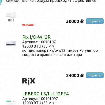
щение воз­ду­ха про­ис­хо­дит эф­фектив­нее
заказать
30000
Купить
c
Rix I/O-W12R
Ар­ти­кул: 10010107
12000 BTU (35 м²)
кон­ди­ци­онер rix i/o-w12r име­ет Ре­гуля­тор
ско­рос­ти вра­щения вен­ти­лято­ра
24000
Купить
c
LEBERG LS/LU-12FE4
Ар­ти­кул: 100101097
12000 BTU (35 м²)