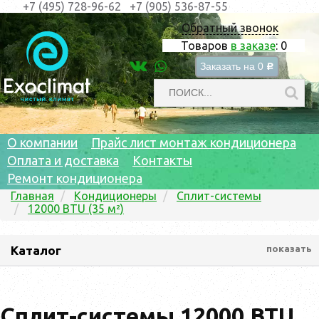
+7 (495) 728-96-62
+7 (905) 536-87-55
Обратный звонок
Товаров
в заказе
:
0
Заказать на
0
c
О компании
Прайс лист монтаж кондиционера
Оплата и доставка
Контакты
Ремонт кондиционера
Главная
Кондиционеры
Сплит-системы
12000 BTU (35 м²)
Каталог
показать
Сплит-системы 12000 BTU