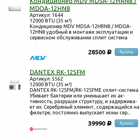
Кон­ди­ци­онер MDV MDSA-12HRN8 /
MDOA-12HN8
Ар­ти­кул: 1644
12000 BTU (35 м²)
Кон­ди­ци­онер MDV MDSA-12HRN8 / MDOA-
12HN8 удоб­ный в мон­та­же экс­плу­ата­ции и
сер­висном об­слу­жива­нии сплит сис­те­ма
28500
Купить
c
DANTEX RK-12SFM
Ар­ти­кул: 5562
12000 BTU (35 м²)
DANTEX RK-12SFM/RK-12SFME сплит-сис­те­ма
Уби­ва­ет бак­те­рии или умень­ша­ет их ак­
тивность, раз­ру­шая струк­ту­ру, и за­дер­жи­ва­
ет их. Се­реб­ря­ный эле­мент, со­дер­жа­щий­ся на
филь­тре, пос­то­ян­но вы­пус­ка­ет и­оны сер...
39990
Купить
c