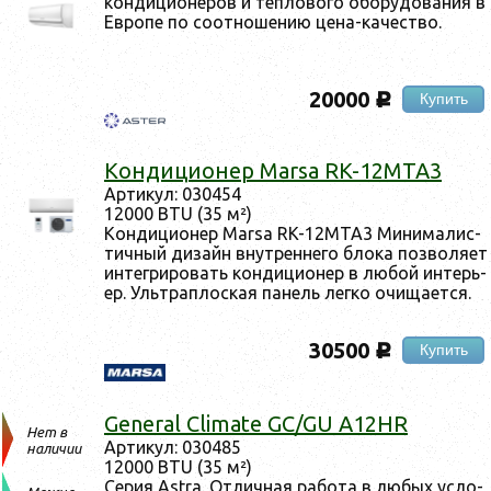
кон­ди­ци­оне­ров и теп­ло­вого обо­рудо­вания в
Ев­ро­пе по со­от­но­шению це­на-ка­чес­тво.
20000
Купить
c
Кон­ди­ци­онер Marsa RK-12MTA3
Ар­ти­кул: 030454
12000 BTU (35 м²)
Кон­ди­ци­онер Marsa RK-12MTA3 Ми­нима­лис­
тичный ди­зайн внут­ренне­го бло­ка поз­во­ля­ет
ин­тегри­ровать кон­ди­ци­онер в лю­бой ин­терь­
ер. Уль­трап­лоская па­нель лег­ко очи­ща­ет­ся.
30500
Купить
c
General Climate GC/GU A12HR
Нет в
Ар­ти­кул: 030485
наличии
12000 BTU (35 м²)
Се­рия Astra. От­личная ра­бота в лю­бых ус­ло­