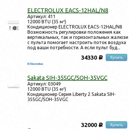
ELECTROLUX EACS-12HAL/N8
Ар­ти­кул: 411
12000 BTU (35 м²)
Кон­ди­ци­онер ELECTROLUX EACS-12HAL/N8
Воз­можность ре­гули­ров­ки по­ложе­ния как
вер­ти­каль­ных, так и го­ризон­таль­ных жа­люзи
с пуль­та по­мога­ет нас­тро­ить по­ток воз­ду­ха
под ва­ши пот­ребнос­ти. А ес­ли пульт буд...
34330
Купить
c
Sakata SIH-35SGC/SOH-35VGC
Ар­ти­кул: 03049
12000 BTU (35 м²)
Кон­ди­ци­онер Се­рия Liberty 2 Sakata SIH-
35SGC/SOH-35VGC
32000
Купить
c