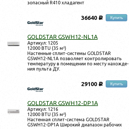
зопас­ный R410 хла­дагент
36640
Купить
c
GOLDSTAR GSWH12-NL1A
Ар­ти­кул: 1205
12000 BTU (35 м²)
Нас­тенные сплит-сис­те­мы GOLDSTAR
GSWH12-NL1A поз­во­ля­ет кон­тро­лиро­вать
тем­пе­рату­ру в по­меще­нии по мес­ту на­хож­де­
ния пуль­та ДУ.
29100
Купить
c
GOLDSTAR GSWH12-DP1A
Ар­ти­кул: 1216
12000 BTU (35 м²)
Нас­тенная сплит-сис­те­ма GOLDSTAR
GSWH12-DP1A Ши­рокий ди­апа­зон ра­бочих