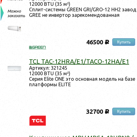
12000 BTU (35 м²)
Сплит-сис­те­мы GREEN GRI/GRO-12 HH2 за­вод
Можно
GREE не ин­вертор за­реко­мен­до­ван­ная
заказать
46500
Купить
c
TCL TAC-12HRA/E1/TACO-12HA/E1
Ар­ти­кул: 321245
12000 BTU (35 м²)
Се­рия Elite ONE это ос­новная мо­дель на ба­зе
плат­формы ELITE
32700
Купить
c