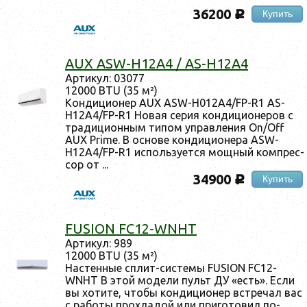
36200
Купить
c
AUX ASW-H12A4 / AS-H12A4
Ар­ти­кул: 03077
12000 BTU (35 м²)
Кон­ди­ци­онер AUX ASW-H012A4/FP-R1 AS-
H12A4/FP-R1 Но­вая се­рия кон­ди­ци­оне­ров с
тра­дици­он­ным ти­пом уп­равле­ния On/Off
AUX Prime. В ос­но­ве кон­ди­ци­оне­ра ASW-
H12A4/FP-R1 ис­поль­зу­ет­ся мощ­ный ком­прес­
сор от ...
34900
Купить
c
FUSION FC12-WNHT
Ар­ти­кул: 989
12000 BTU (35 м²)
Нас­тенные сплит-сис­те­мы FUSION FC12-
WNHT В этой мо­дели пульт ДУ «есть». Ес­ли
вы хо­тите, что­бы кон­ди­ци­онер встре­чал вас
с ра­боты прох­ла­дой или при­гото­вил по­