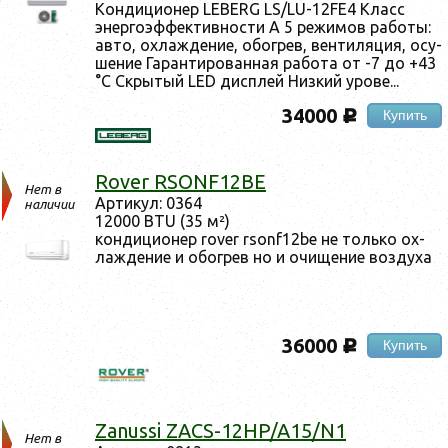
Кон­ди­ци­онер LEBERG LS/LU-12FE4 Класс
энер­го­эф­фектив­ности A 5 ре­жимов ра­боты:
ав­то, ох­лажде­ние, обог­рев, вен­ти­ляция, осу­
шение Га­ран­ти­рован­ная ра­бота от -7 до +43
°C Скры­тый LED дис­плей Низ­кий уро­ве...
34000
Купить
c
Rover RSONF12BE
Нет в
Ар­ти­кул: 0364
наличии
12000 BTU (35 м²)
кон­ди­ци­онер rover rsonf12be не толь­ко ох­
лажде­ние и обог­рев но и очи­щение воз­ду­ха
36000
Купить
c
Zanussi ZACS-12HP/A15/N1
Нет в