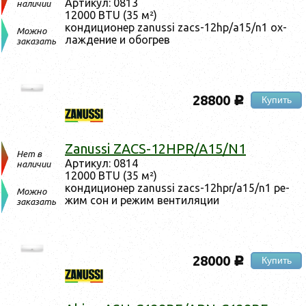
Ар­ти­кул: 0813
наличии
12000 BTU (35 м²)
кон­ди­ци­онер zanussi zacs-12hp/a15/n1 ох­
Можно
лажде­ние и обог­рев
заказать
28800
Купить
c
Zanussi ZACS-12HPR/A15/N1
Нет в
Ар­ти­кул: 0814
наличии
12000 BTU (35 м²)
кон­ди­ци­онер zanussi zacs-12hpr/a15/n1 ре­
Можно
жим сон и ре­жим вен­ти­ляции
заказать
28000
Купить
c