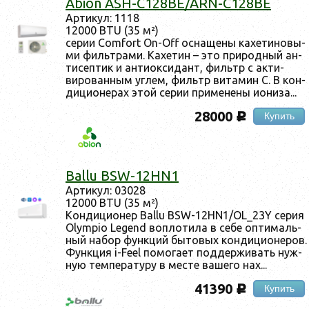
Abion ASH-C128BE/ARN-C128BE
Ар­ти­кул: 1118
12000 BTU (35 м²)
се­рии Comfort On-Off ос­на­щены ка­хети­новы­
ми филь­тра­ми. Ка­хетин – это при­род­ный ан­
ти­сеп­тик и ан­ти­ок­си­дант, филь­тр с ак­ти­
виро­ван­ным уг­лем, филь­тр ви­тамин С. В кон­
ди­ци­оне­рах этой се­рии при­мене­ны и­они­за...
28000
Купить
c
Ballu BSW-12HN1
Ар­ти­кул: 03028
12000 BTU (35 м²)
Кон­ди­ци­онер Ballu BSW-12HN1/OL_23Y се­рия
Olympio Legend воп­ло­тила в се­бе оп­ти­маль­
ный на­бор фун­кций бы­товых кон­ди­ци­оне­ров.
Фун­кция i-Feel по­мога­ет под­держи­вать нуж­
ную тем­пе­рату­ру в мес­те ва­шего нах...
41390
Купить
c