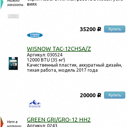
Можно
ви­ях
заказать
35200
Купить
c
WISNOW TAC-12CHSA/Z
Ар­ти­кул: 030524
12000 BTU (35 м²)
Ка­чес­твен­ный плас­тик, ак­ку­рат­ный ди­зайн,
ти­хая ра­бота, мо­дель 2017 го­да
20000
Купить
c
GREEN GRI/GRO-12 HH2
Нет в
Ар­ти­кул: 0243
наличии