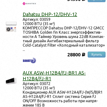
Dahatsu DHP-12/DHV-12
Ар­ти­кул: 03059
12000 BTU (35 м²)
КОМ­ПРЕС­СОР Dahatsu DHP-12/DHV-12 GMCC
TOSHIBA Golden fin Класс энер­го­эф­фектив­
ности А Тай­мер Уро­вень шу­ма 22dB Ком­пак­
тный ди­зайн Ан­ти­бак­те­ри­аль­ный филь­тр
Cold-Catalyst Filter «Хо­лод­ный ка­тали­затор»
...
28800
Купить
c
AUX ASW-H12B4/FJ-BR1 AS-
H12B4/FJ-R1
Ар­ти­кул: 03072
12000 BTU (35 м²)
Кон­ди­ци­онер AUX ASW-H12A4/FJ-(W/S/B)R1
AS-H12A4/FJ-R1 Сплит сис­те­ма Се­рия FJ
ON/OFF Воз­можность ра­боты при нап­ря­
жении 185 В